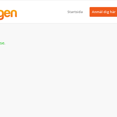
Startsida
Anmäl dig här
.se
.