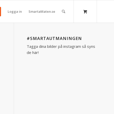
Logga in
SmartaMaten.se
#SMARTAUTMANINGEN
Tagga dina bilder på instagram så syns
de här!